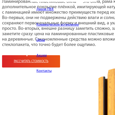
Ламинированные пластиковые окна — это окна, рама 
дополнительное покрытие плёнкой, имитирующей нату
Двери ПВХ
с ламинацией имеют множество преимуществ перед их
Во-первых, они не подвержены действию влаги и солн
сохраняют первоначальные форму и внешний вид, а ух
Коммерческое остекление
просто. Во-вторых, внешне разницу заметить сложно, з
заметите сразу: цена на ламинированные пластиковые
на деревянные. Сэкономленные средства можно вложи
Цены
стеклопакета, что точно будет более ощутимо.
Акции
РАССЧИТАТЬ СТОИМОСТЬ
Контакты