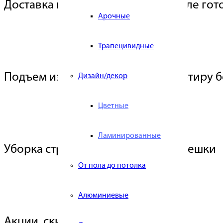
Доставка на следующий день после гот
Арочные
Трапецивидные
Подъем изделий с заносом в квартиру 
Дизайн/декор
Цветные
Ламинированные
Уборка строительного мусора в мешки
От пола до потолка
Алюминиевые
Акции, скидки. Рассрочка %